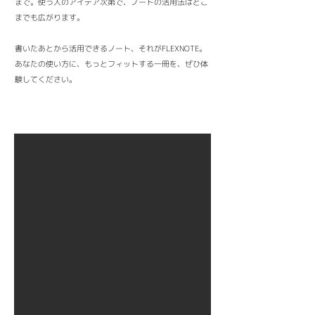
まで。使う人のアイデア次第で、ノートの活用法はどこ
までも広がります。
書いたあとから活用できるノート、それがFLEXNOTE。
あなたの使い方に、もっとフィットする一冊を、ぜひ体
験してください。