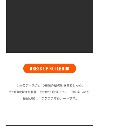
DRESS UP NOTEBOOK
５色のディスクと10種類の革の組み合わせから、
その日の気分や服装に合わせて自分だけの一冊を楽しめる、
毎日が楽しくワクワクするノートです。