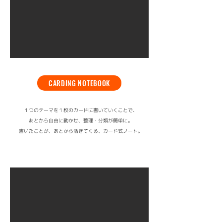
CARDING NOTEBOOK
１つのテーマを１枚のカードに書いていくことで、
あとから自由に動かせ、整理・分類が簡単に。
書いたことが、あとから活きてくる、カード式ノート。