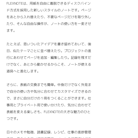
FLEXNOTEは、用紙を自由に着脱できるディスクバイン
ド方式を採用した新しいスタイルのノートです。ページ
をあとから入れ替えたり、不要なページだけを取り外し
たり、そんな自由な操作が、ノートの使い方を一変させ
ます。
たとえば、思いついたアイデアを書き留めておいて、後
日、似たテーマごとに並べ替えたり。プロジェクトの進
行にあわせてページを追加・編集したり。記録を残すだ
けでなく、あとから動かせるからこそ、ノートが使える
道具へと進化します。
さらに、表紙の交換までも簡単。中身だけでなく外見ま
で自分の使い方や気分に合わせてカスタマイズできるの
で、まさに自分だけの１冊をつくることができます。仕
事用とプライベート用で使い分けたり、気分に合わせて
表紙を変える楽しさも、FLEXNOTEの大きな魅力のひと
つです。
日々のメモや勉強、読書記録、レシピ、仕事の進捗管理