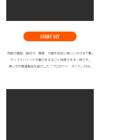
START SET
用紙の着脱、組合せ、横罫・方眼を自在に使いこなせる下敷。
ディスクバインドの魅力をまるごと体感できる一冊です。
使い方や関連製品を紹介した「プロダクツ・ガイド」付き。