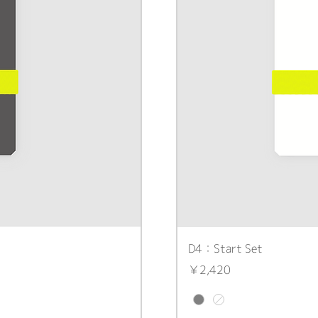
D4：Start Set
価格
￥2,420