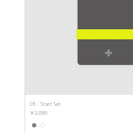
D3：Start Set
価格
￥2,090