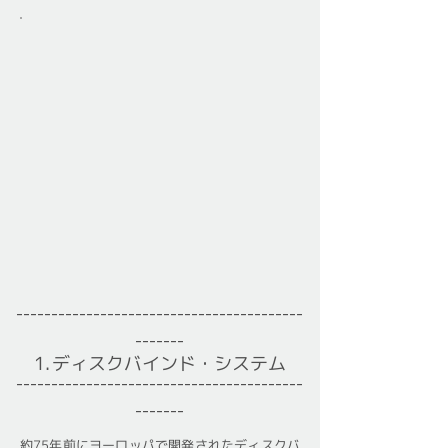
-----------------------------------------
-------​
1
.
ディスクバインド・システム
----------------------------------​-------
-------
約75年前にヨーロッパで開発されたディスクバ