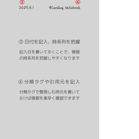
​③
④
2025.4.1
#Carding Notebook
③ 日付を記入
、
時系列を把握
記入日を書いておくことで、情報
​の時系列を把握しやすくなります
④
分類タグや引用元を記入
分類タグで整理し引用元を書いて
おけば情報を素早く確認できます