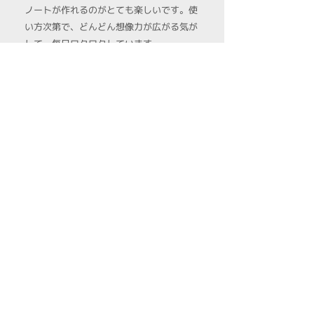
ノートが作れるのがとても楽しいです。使
い方次第で、どんどん想像力が​広がる気が
して、毎日ワクワクしています。
[30代 広告プランナー]
試行錯誤しながら完成度の高い
企画が作れるようになった
!!
カードを並べ替えながらアイデアを試行錯誤で
きるのが楽しいです。完成度の高い企画を作れ