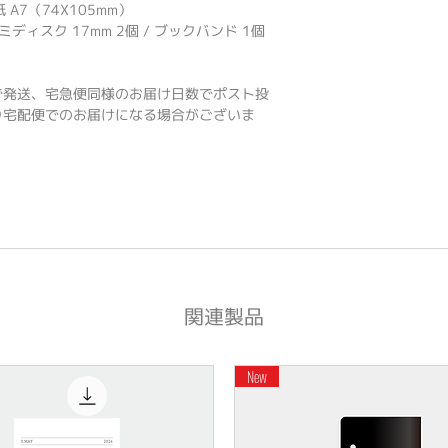
 A7（74X105mm）
ディスク 17mm 2個 / ブックバンド 1個
で発送、宅急便同様のお届け日数でポスト投
り宅配便でのお届けになる場合がございま
関連製品
New