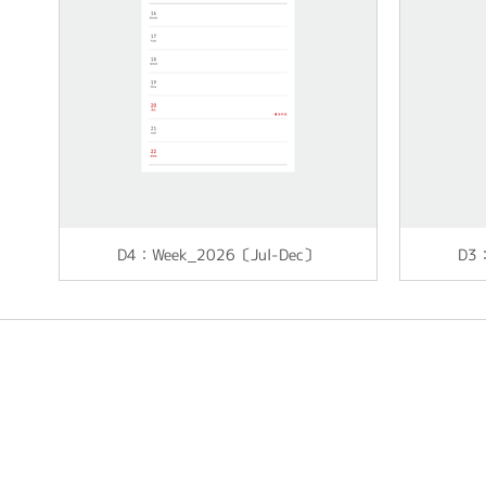
D4：Week_2026〔Jul-Dec〕
D3
A7
A7
A7
A7
A7
A7