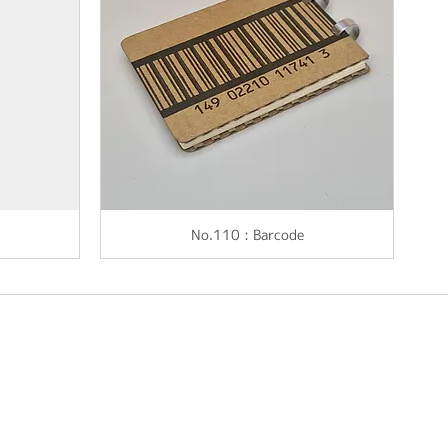
No.110 : Barcode
A7
A7
A7