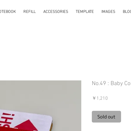
OTEBOOK
REFILL
ACCESSORIES
TEMPLATE
IMAGES
BLO
No.49 : Baby 
価
￥1,210
格
Sold out