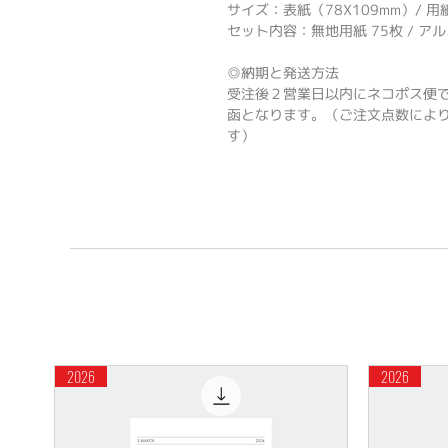
サイズ：表紙（78X109mm）/ 用紙
セット内容：無地用紙 75枚 / アルミ
◎納期と発送方法
受注後２営業日以内にネコポス便
函となります。（ご注文点数によ
す）
2026
2026