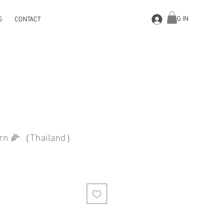
LOG IN
G
CONTACT
Corn 🌽（Thailand）