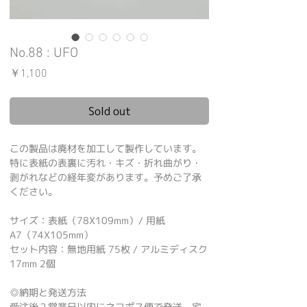
No.88 : UFO
価
￥1,100
格
Sold out
この製品は廃材を加工して製作しています。
特に表紙の表裏に汚れ・キズ・折れ曲がり・
剥がれなどの経年変があります。予めご了承
ください。
サイズ：表紙（78X109mm）/ 用紙
A7（74X105mm）
セット内容：無地用紙 75枚 / アルミディスク
17mm 2個
◎納期と発送方法
受注後２営業日以内にネコポス便で発送、宅