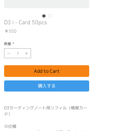
D3 i - Card 50pcs
価
￥550
格
数量
*
Add to Cart
購入する
D3カーディングノート用リフィル（情報カー
ド）
◎仕様