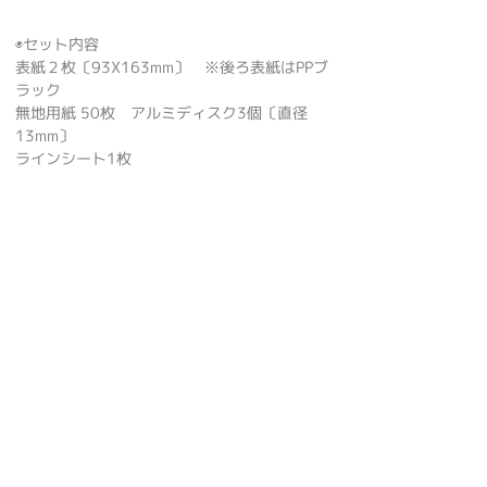
◉セット内容
表紙２枚〔93X163mm〕 ※後ろ表紙はPPブ
ラック
無地用紙 50枚 アルミディスク3個〔直径
13mm〕
ラインシート1枚
◉Set Contents
• 2 Covers [93 x 163 mm] (Back cover is
black PP)
• 50 Blank Sheets
• 3 Aluminum Discs [Diameter: 13 mm]
• 1 Lined Guide Sheet
◉納期と発送方法
受注後２営業日以内にネコポス便で発送、宅
急便同様のお届け日数でポスト投函となりま
す。（ご注文点数により宅配便でのお届けに
なる場合がございます）