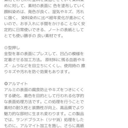
めに対して、素材の表面に 色を塗布していく
顔料染めは、発色が良く、湿気やキズ、汚れ
に強く、 染料染めに比べ経年変化が進みにく
いので、お手入れに手間をかけるこ となく安
定的に日常使いできる、ノートの表紙として
とても使い勝手の 良い素材です。
◎型押し
金型を革の表面にプレスして、凹凸の模様を
定着させる加工方法。 原材料に残る血筋やキ
ズ・ムラなどを目立ちにくくし、使用時の 擦
りキズや汚れを防ぐ効果もあります。
◎
アルマイト
アルミの表面の腐食防止やキズをつきにくく
する硬化、着色を目的として行われる化学的
な表面処理方法です。この処理を行うことで
素材の耐久性と装飾性が向上、高品質でより
魅力的な部材に生まれ変わります。この製品
では、サンドブラスト（ツヤ消）処理をした
ものに、アルマイト加工を施し、さらに高級